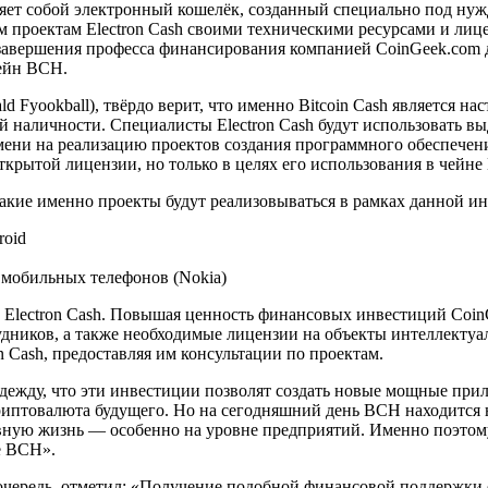
вляет собой электронный кошелёк, созданный специально под ну
м проектам Electron Cash своими техническими ресурсами и лиц
 завершения професса финансирования компанией CoinGeek.com 
чейн BCH.
ld Fyookball), твёрдо верит, что именно Bitcoin Cash является
 наличности. Специалисты Electron Cash будут использовать в
ени на реализацию проектов создания программного обеспечения
ткрытой лицензии, но только в целях его использования в чейне
, какие именно проекты будут реализовываться в рамках данной 
roid
х мобильных телефонов (Nokia)
 Electron Cash. Повышая ценность финансовых инвестиций CoinG
удников, а также необходимые лицензии на объекты интеллектуа
on Cash, предоставляя им консультации по проектам.
адежду, что эти инвестиции позволят создать новые мощные при
риптовалюта будущего. Но на сегодняшний день ВСН находится н
евную жизнь — особенно на уровне предприятий. Именно поэто
е ВСН».
ою очередь, отметил: «Получение подобной финансовой поддержки