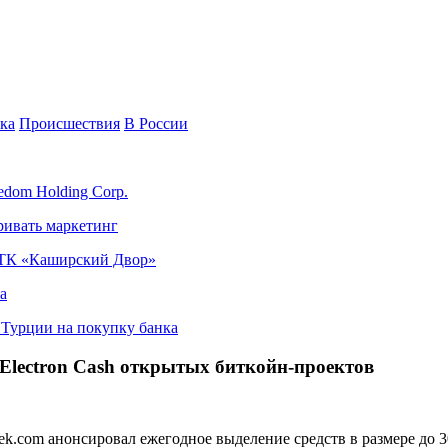
ка
Происшествия
В России
edom Holding Corp.
ривать маркетинг
я ТК «Каширский Двор»
а
в Турции на покупку банка
Electron Cash открытых биткойн-проектов
com анонсировал ежегодное выделение средств в размере до 30