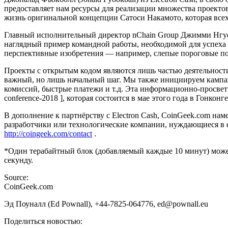
предоставляет нам ресурсы для реализации множества проекто
жизнь оригинальной концепции Сатоси Накамото, которая всех 
Главный исполнительный директор nChain Group Джимми Нгуен 
наглядный пример командной работы, необходимой для успеха B
перспективные изобретения — например, слепые пороговые п
Проекты с открытым кодом являются лишь частью деятельност
важный, но лишь начальный шаг. Мы также инициируем кампа
комиссий, быстрые платежи и т.д. Эта информационно-просветит
conference-2018 ], которая состоится в мае этого года в Гонконге
В дополнение к партнёрству с Electron Cash, CoinGeek.com на
разработчики или технологические компании, нуждающиеся в ф
http://coingeek.com/contact
.
*Один терабайтный блок (добавляемый каждые 10 минут) может
секунду.
Source:
CoinGeek.com
Эд Поуналл (Ed Pownall), +44-7825-064776, ed@pownall.eu
Поделиться новостью: