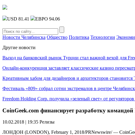
USD 81.41
ЕВРО 94.06
Новости Челябинска
Общество
Политика
Технологии
Экономи
Другие новости
Выход на банковский рынок Турции стал важной вехой для Fre
Онлайн-конкуренция заставляет классические казино пересмат
Креативным хабом для дизайнеров и архитекторов становитс
Фестиваль «809» собрал сотни экстремалов в центре Челябинск
Freedom Holding Corp. получила «зеленый свет» от регуляторо
CoinGeek.com финансирует разработку командой 
10.02.2018 | 19:35
Релизы
ЛОНДОН (LONDON), February 1, 2018/PRNewswire/ — CoinGeek.