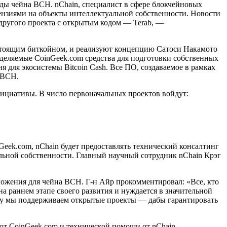
жды чейна ВСН. nChain, специалист в сфере блокчейновых
ензиями на объекты интеллектуальной собственности. Новости
другого проекта с открытым кодом — Terab, —
 настоящим биткойном, и реализуют концепцию Сатоси Накамото
ыделяемые CoinGeek.com средства для подготовки собственных
 для экосистемы Bitcoin Cash. Все ПО, создаваемое в рамках
 ВСН.
инициативы. В число первоначальных проектов войдут:
eek.com, nChain будет предоставлять технический консалтинг
льной собственности. Главный научный сотрудник nChain Крэг
ложения для чейна ВСН. Г-н Айр прокомментировал: «Все, кто
а раннем этапе своего развития и нуждается в значительной
му мы поддерживаем открытые проекты — дабы гарантировать
 от CoinGeek.com и технической помощи от nChain