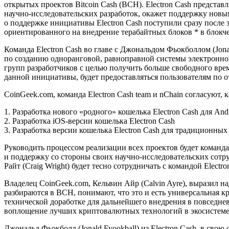
открытых проектов Bitcoin Cash (BCH). Electron Cash предста
научно-исследовательских разработок, окажет поддержку новы
о поддержке инициативы Electron Cash поступили сразу после
ориентированного на внедрение терабайтных блоков * в блок
Команда Electron Cash во главе с Джональдом Фьокболлом (Jona
по созданию одноранговой, равноправной системы электронной
групп разработчиков с целью получить больше свободного врем
данной инициативы, будет предоставляться пользователям по о
CoinGeek.com, команда Electron Cash team и nChain согласуют
1. Разработка нового «родного» кошелька Electron Cash для And
2. Разработка iOS-версии кошелька Electron Cash
3. Разработка версии кошелька Electron Cash для традиционны
Руководить процессом реализации всех проектов будет команда
и поддержку со стороны своих научно-исследовательских сотр
Райт (Craig Wright) будет тесно сотрудничать с командой Electr
Владелец CoinGeek.com, Кельвин Айр (Calvin Ayre), выразил н
разбираются в ВСН, понимают, что это и есть универсальная к
технической доработке для дальнейшего внедрения в повседн
воплощение лучших криптовалютных технологий в экосистем
Джональд Фьокболл (Jonald Fyookball) из Electron Cash, в св