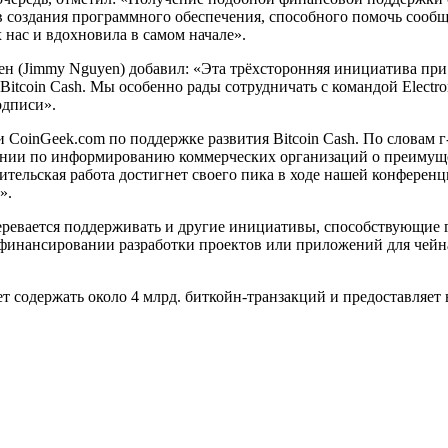
в создания программного обеспечения, способного помочь сообщ
нас и вдохновила в самом начале».
(Jimmy Nguyen) добавил: «Эта трёхсторонняя инициатива при уч
itcoin Cash. Мы особенно рады сотрудничать с командой Electro
одписи».
и CoinGeek.com по поддержке развития Bitcoin Cash. По слова
нии по информированию коммерческих организаций о преимущес
ельская работа достигнет своего пика в ходе нашей конференции C
».
меревается поддерживать и другие инициативы, способствующие 
инансировании разработки проектов или приложений для чейна 
 содержать около 4 млрд. биткойн-транзакций и предоставляет