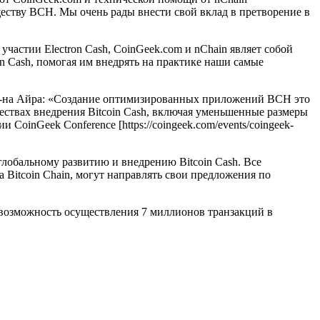
еству ВСН. Мы очень рады внести свой вклад в претворение в
астии Electron Cash, CoinGeek.com и nChain являет собой
n Cash, помогая им внедрять на практике наши самые
м г-на Айра: «Создание оптимизированных приложений BCH это
твах внедрения Bitcoin Cash, включая уменьшенные размеры
oinGeek Conference [https://coingeek.com/events/coingeek-
глобальному развитию и внедрению Bitcoin Cash. Все
Bitcoin Chain, могут направлять свои предложения по
 возможность осуществления 7 миллионов транзакций в