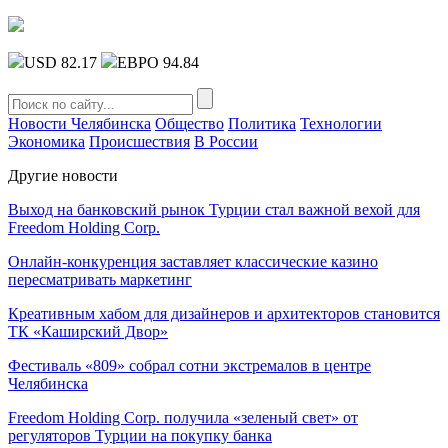
USD 82.17
ЕВРО 94.84
Новости Челябинска
Общество
Политика
Технологии
Экономика
Происшествия
В России
Другие новости
Выход на банковский рынок Турции стал важной вехой для
Freedom Holding Corp.
Онлайн-конкуренция заставляет классические казино
пересматривать маркетинг
Креативным хабом для дизайнеров и архитекторов становится
ТК «Каширский Двор»
Фестиваль «809» собрал сотни экстремалов в центре
Челябинска
Freedom Holding Corp. получила «зеленый свет» от
регуляторов Турции на покупку банка