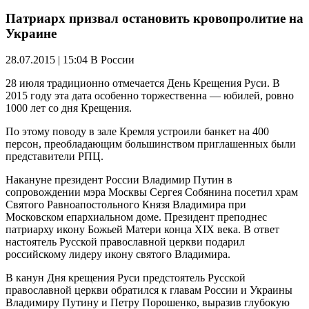
Патриарх призвал остановить кровопролитие на
Украине
28.07.2015 | 15:04
В России
28 июля традиционно отмечается День Крещения Руси. В
2015 году эта дата особенно торжественна — юбилей, ровно
1000 лет со дня Крещения.
По этому поводу в зале Кремля устроили банкет на 400
персон, преобладающим большинством приглашенных были
представители РПЦ.
Накануне президент России Владимир Путин в
сопровождении мэра Москвы Сергея Собянина посетил храм
Святого Равноапостольного Князя Владимира при
Московском епархиальном доме. Президент преподнес
патриарху икону Божьей Матери конца XIX века. В ответ
настоятель Русской православной церкви подарил
российскому лидеру икону святого Владимира.
В канун Дня крещения Руси предстоятель Русской
православной церкви обратился к главам России и Украины
Владимиру Путину и Петру Порошенко, выразив глубокую