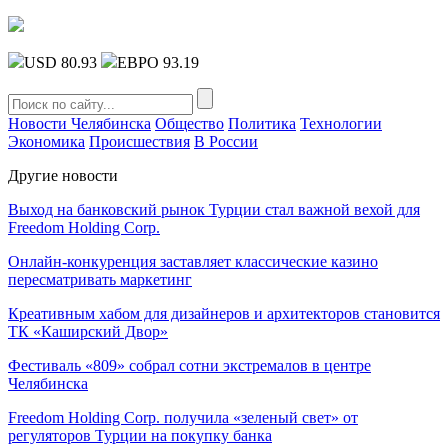
USD 80.93
ЕВРО 93.19
Новости Челябинска
Общество
Политика
Технологии
Экономика
Происшествия
В России
Другие новости
Выход на банковский рынок Турции стал важной вехой для
Freedom Holding Corp.
Онлайн-конкуренция заставляет классические казино
пересматривать маркетинг
Креативным хабом для дизайнеров и архитекторов становится
ТК «Каширский Двор»
Фестиваль «809» собрал сотни экстремалов в центре
Челябинска
Freedom Holding Corp. получила «зеленый свет» от
регуляторов Турции на покупку банка