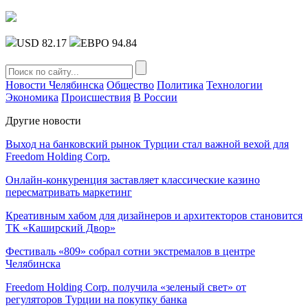
USD 82.17
ЕВРО 94.84
Новости Челябинска
Общество
Политика
Технологии
Экономика
Происшествия
В России
Другие новости
Выход на банковский рынок Турции стал важной вехой для
Freedom Holding Corp.
Онлайн-конкуренция заставляет классические казино
пересматривать маркетинг
Креативным хабом для дизайнеров и архитекторов становится
ТК «Каширский Двор»
Фестиваль «809» собрал сотни экстремалов в центре
Челябинска
Freedom Holding Corp. получила «зеленый свет» от
регуляторов Турции на покупку банка