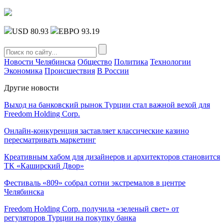
USD 80.93
ЕВРО 93.19
Новости Челябинска
Общество
Политика
Технологии
Экономика
Происшествия
В России
Другие новости
Выход на банковский рынок Турции стал важной вехой для
Freedom Holding Corp.
Онлайн-конкуренция заставляет классические казино
пересматривать маркетинг
Креативным хабом для дизайнеров и архитекторов становится
ТК «Каширский Двор»
Фестиваль «809» собрал сотни экстремалов в центре
Челябинска
Freedom Holding Corp. получила «зеленый свет» от
регуляторов Турции на покупку банка