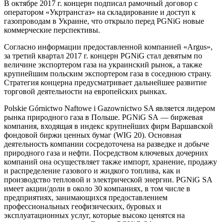
В октябре 2017 г. концерн подписал рамочный договор с
оператором «Укртрансгаз» на складирование и доступ к
газопроводам в Украине, что открыло перед PGNiG новые
коммерческие перспективы.
Согласно информации предоставленной компанией «Argus»,
за третий квартал 2017 г. концерн PGNiG стал девятым по
величине экспортером газа на украинский рынок, а также
крупнейшим польским экспортером газа в соседнюю страну.
Стратегия концерна предусматривает дальнейшее развитие
торговой деятельности на европейских рынках.
Polskie Górnictwo Naftowe i Gazownictwo SA является лидером
рынка природного газа в Польше. PGNiG SА — биржевая
компания, входящая в индекс крупнейших фирм Варшавской
фондовой биржи ценных бумаг (WIG 20). Основная
деятельность компании сосредоточена на разведке и добыче
природного газа и нефти. Посредством ключевых дочерних
компаний она осуществляет также импорт, хранение, продажу
и распределение газового и жидкого топлива, как и
производство тепловой и электрической энергии. PGNiG SA
имеет акции/доли в около 30 компаниях, в том числе в
предприятиях, занимающихся предоставлением
профессиональных геофизических, буровых и
эксплуатационных услуг, которые высоко ценятся на