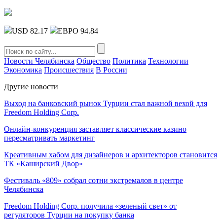
USD 82.17
ЕВРО 94.84
Новости Челябинска
Общество
Политика
Технологии
Экономика
Происшествия
В России
Другие новости
Выход на банковский рынок Турции стал важной вехой для
Freedom Holding Corp.
Онлайн-конкуренция заставляет классические казино
пересматривать маркетинг
Креативным хабом для дизайнеров и архитекторов становится
ТК «Каширский Двор»
Фестиваль «809» собрал сотни экстремалов в центре
Челябинска
Freedom Holding Corp. получила «зеленый свет» от
регуляторов Турции на покупку банка