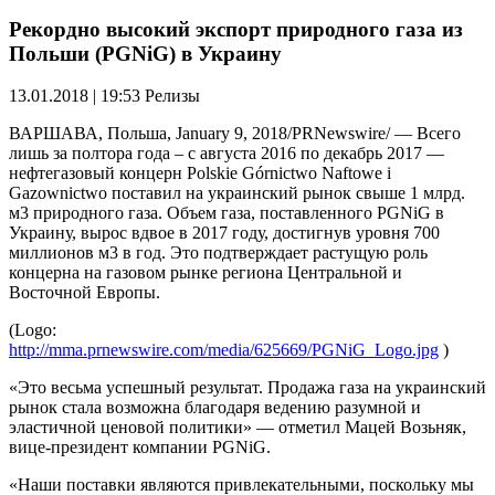
Рекордно высокий экспорт природного газа из
Польши (PGNiG) в Украину
13.01.2018 | 19:53
Релизы
ВАРШАВА, Польша, January 9, 2018/PRNewswire/ — Всего
лишь за полтора года – с августа 2016 по декабрь 2017 —
нефтегазовый концерн Polskie Górnictwo Naftowe i
Gazownictwo поставил на украинский рынок свыше 1 млрд.
м3 природного газа. Объем газа, поставленного PGNiG в
Украину, вырос вдвое в 2017 году, достигнув уровня 700
миллионов м3 в год. Это подтверждает растущую роль
концерна на газовом рынке региона Центральной и
Восточной Европы.
(Logo:
http://mma.prnewswire.com/media/625669/PGNiG_Logo.jpg
)
«Это весьма успешный результат. Продажа газа на украинский
рынок стала возможна благодаря ведению разумной и
эластичной ценовой политики» — отметил Мацей Возьняк,
вице-президент компании PGNiG.
«Наши поставки являются привлекательными, поскольку мы