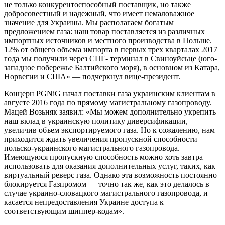
не только конкурентоспособный поставщик, но также
добросовестный и надежный, что имеет немаловажное
значение для Украины. Мы располагаем богатым
предложением газа: наш товар поставляется из различных
импортных источников и местного производства в Польше.
12% от общего объема импорта в первых трех кварталах 2017
года мы получили через СПГ- терминал в Свиноуйсьце (юго-
западное побережье Балтийского моря), в основном из Катара,
Норвегии и США» — подчеркнул вице-президент.
Концерн PGNiG начал поставки газа украинским клиентам в
августе 2016 года по прямому магистральному газопроводу.
Мацей Возьняк заявил: «Мы можем дополнительно укрепить
наш вклад в украинскую политику диверсификации,
увеличив объем экспортируемого газа. Но к сожалению, нам
приходится ждать увеличения пропускной способности
польско-украинского магистрального газопровода.
Имеющуюся пропускную способность можно хоть завтра
использовать для оказания дополнительных услуг, таких, как
виртуальный реверс газа. Однако эта возможность постоянно
блокируется Газпромом — точно так же, как это делалось в
случае украино-словацкого магистрального газопровода, и
касается непредоставления Украине доступа к
соответствующим шиппер-кодам».