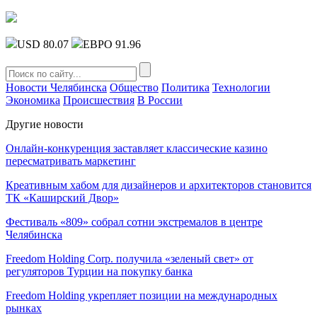
USD 80.07
ЕВРО 91.96
Новости Челябинска
Общество
Политика
Технологии
Экономика
Происшествия
В России
Другие новости
Онлайн-конкуренция заставляет классические казино
пересматривать маркетинг
Креативным хабом для дизайнеров и архитекторов становится
ТК «Каширский Двор»
Фестиваль «809» собрал сотни экстремалов в центре
Челябинска
Freedom Holding Corp. получила «зеленый свет» от
регуляторов Турции на покупку банка
Freedom Holding укрепляет позиции на международных
рынках