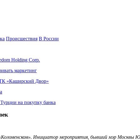
ка
Происшествия
В России
edom Holding Corp.
ривать маркетинг
я ТК «Каширский Двор»
а
в Турции на покупку банка
век
 «Коломенском». Инициатор мероприятия, бывший мэр Москвы 