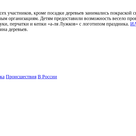
ех участников, кроме посадки деревьев занимались покраской с
ьным организациям. Детям предоставили возможность весело про
уки, перчатки и кепки «а-ля Лужков» с логотипом праздника.
ИА
ина деревьев.
ка
Происшествия
В России