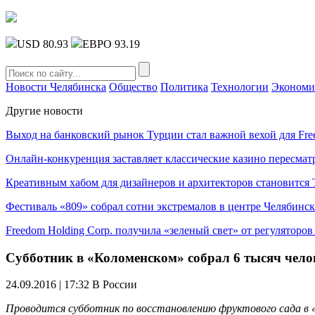
USD 80.93
ЕВРО 93.19
Новости Челябинска
Общество
Политика
Технологии
Экономи
Другие новости
Выход на банковский рынок Турции стал важной вехой для Fre
Онлайн-конкуренция заставляет классические казино пересмат
Креативным хабом для дизайнеров и архитекторов становитс
Фестиваль «809» собрал сотни экстремалов в центре Челябинск
Freedom Holding Corp. получила «зеленый свет» от регуляторо
Субботник в «Коломенском» собрал 6 тысяч чело
24.09.2016 | 17:32
В России
Проводится субботник по восстановлению фруктового сада в