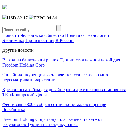
USD 82.17
ЕВРО 94.84
Новости Челябинска
Общество
Политика
Технологии
Экономика
Происшествия
В России
Другие новости
Выход на банковский рынок Турции стал важной вехой для
Freedom Holding Corp.
Онлайн-конкуренция заставляет классические казино
пересматривать маркетинг
Креативным хабом для дизайнеров и архитекторов становится
ТК «Каширский Двор»
Фестиваль «809» собрал сотни экстремалов в центре
Челябинска
Freedom Holding Corp. получила «зеленый свет» от
регуляторов Турции на покупку банка