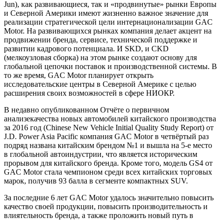
Jun), как развивающиеся, так и «продвинутые» рынки Европы
и Северной Америки имеют жизненно важное значение для
реализации стратегической цели интернационализации GAC
Motor. На развивающихся рынках компания делает акцент на
продвижении бренда, сервисе, технической поддержке и
развитии кадрового потенциала. И SKD, и CKD
(мелкоузловая сборка) на этом рынке создают основу для
глобальной цепочки поставок и производственной системы. В
то же время, GAC Motor планирует открыть
исследовательские центры в Северной Америке с целью
расширения своих возможностей в сфере НИОКР.
В недавно опубликованном Отчёте о первичном
анализекачества новых автомобилей китайского производства
за 2016 год (Chinese New Vehicle Initial Quality Study Report) от
J.D. Power Asia Pacific компания GAC Motor в четвёртый раз
подряд названа китайским брендом №1 и вышла на 5-е место
в глобальной автоиндустрии, что является историческим
прорывом для китайского бренда. Кроме того, модель GS4 от
GAC Motor стала чемпионом среди всех китайских торговых
марок, получив 93 балла в сегменте компактных SUV.
За последние 6 лет GAC Motor удалось значительно повысить
качество своей продукции, повысить производительность и
влиятельность бренда, а также проложить новый путь в