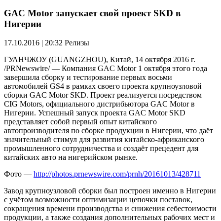
GAC Motor запускает свой проект SKD в
Нигерии
17.10.2016 | 20:32
Релизы
ГУАНЧЖОУ (GUANGZHOU), Китай, 14 октября 2016 г.
/PRNewswire/ — Компания GAC Motor 1 октября этого года
завершила сборку и тестирование первых восьми
автомобилей GS4 в рамках своего проекта крупноузловой
сборки GAC Motor SKD. Проект реализуется посредством
CIG Motors, официального дистрибьютора GAC Motor в
Нигерии. Успешный запуск проекта GAC Motor SKD
представляет собой первый опыт китайского
автопроизводителя по сборке продукции в Нигерии, что даёт
значительный стимул для развития китайско-африканского
промышленного сотрудничества и создаёт прецедент для
китайских авто на нигерийском рынке.
Фото —
http://photos.prnewswire.com/prnh/20161013/428711
Завод крупноузловой сборки был построен именно в Нигерии
с учётом возможности оптимизации цепочки поставок,
сокращения времени производства и снижения себестоимости
продукции, а также создания дополнительных рабочих мест и