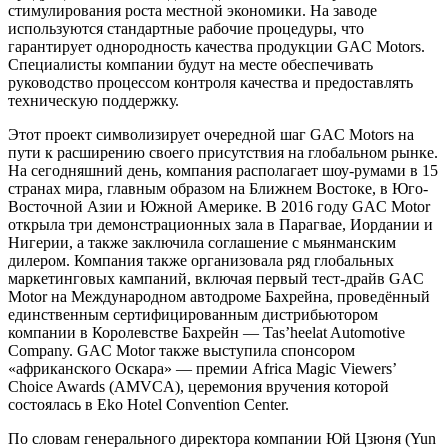
стимулирования роста местной экономики. На заводе
используются стандартные рабочие процедуры, что
гарантирует однородность качества продукции GAC Motors.
Специалисты компании будут на месте обеспечивать
руководство процессом контроля качества и предоставлять
техническую поддержку.
Этот проект символизирует очередной шаг GAC Motors на
пути к расширению своего присутствия на глобальном рынке.
На сегодняшний день, компания располагает шоу-румами в 15
странах мира, главным образом на Ближнем Востоке, в Юго-
Восточной Азии и Южной Америке. В 2016 году GAC Motor
открыла три демонстрационных зала в Парагвае, Иордании и
Нигерии, а также заключила соглашение с мьянманским
дилером. Компания также организовала ряд глобальных
маркетинговых кампаний, включая первый тест-драйв GAC
Motor на Международном автодроме Бахрейна, проведённый
единственным сертифицированным дистрибьютором
компании в Королевстве Бахрейн — Tas’heelat Automotive
Company. GAC Motor также выступила спонсором
«африканского Оскара» — премии Africa Magic Viewers’
Choice Awards (AMVCA), церемония вручения которой
состоялась в Eko Hotel Convention Center.
По словам генерального директора компании Юй Цзюня (Yun