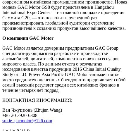
современном китайском промышленном производстве. Новая
модель GAC Motor GS8 будет представлена в Hangzhou
International Expo Center — на главной площадке проведения
Саммита G20, — что позволит в очередной раз
продемонстрировать глобальной аудитории стремление
производителя к созданию продуктов высочайшего качества.
О компании GAC Motor
GAC Motor является дочерним предприятием GAC Group,
специализирующимся на разработке и производстве
автомобилей, двигателей, компонентов и автоаксессуаров
мирового класса. По данным отчета о результатах
исследования качества продукции 2016 China Initial Quality
Study от J.D. Power Asia Pacific GAC Motor занимает пятое
место среди всех оцененных брендов что представляет собой
самый высокий результат среди всех китайских брендов в
течение четырёх лет подряд.
КОНТАКТНАЯ ИНФОРМАЦИЯ:
Ван Чжуцзюнь (Zhujun Wang)
+86-20-3920-6308
sukie_gacmotor@126.com
Ци Ли (Qi Li)